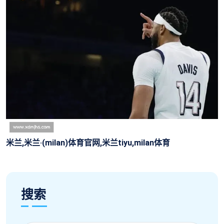
米兰,米兰·(milan)体育官网,米兰tiyu,milan体育
搜索