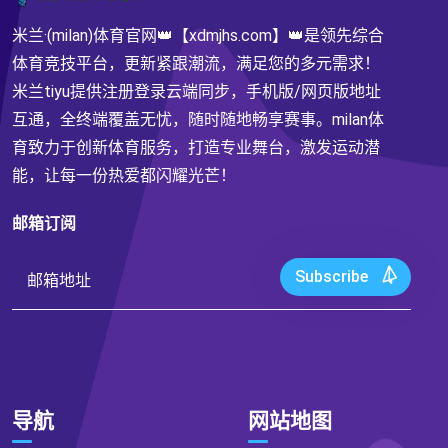
米兰·(milan)体育官网👑【xdmjhs.com】👑是领先综合
体育竞技平台，更新紧跟潮流，满足您的多元需求！
米兰tiyu提供注册登录云端同步，手机版/网页版地址
互通，全终端覆盖无忧，随时随地畅享赛事。milan体
育致力于创新体育服务，打造专业舞台，激发运动潜
能，让每一份热爱都闪耀光芒！
邮箱订阅
Subscribe
导航
网站地图