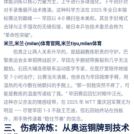
体能训练以核心力量为主，上午进行多球强化，下午则针对
对手录像展开战术推演。这种科学方法在 2025 年全日本锦
标赛达到巅峰 —— 早田以 4-0 横扫张本美和，其反手封堵式
击球与正手强攻的无缝衔接，被日本乒协技术委员会称为
"革命性突破"。
米兰,米兰·(milan)体育官网,米兰tiyu,milan体育
但真正让两人关系升华的，是超越教练职责的守护。巴
黎奥运会女单铜牌战前夕，早田左手腕韧带撕裂到几乎无法
握拍。石田大辅连夜联系运动医学专家，在医疗室陪伴她接
受 7 小时治疗；比赛当天清晨，他亲自为早田按摩手臂，用
温热的毛巾敷在她颤抖的手腕上。"那一刻我突然不疼了，可
能是教练的温度传递给了我。" 早田赛后回忆时眼中泛光。
这种亦父亦友的情感纽带，在 2025 年 WTT 重庆冠军赛尤为
明显 —— 尽管早田 1-3 不敌王艺迪，但石田始终站在挡板
外，用手势传递着 "稳住节奏" 的信念。
三、伤病淬炼：从奥运铜牌到技术