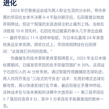
进化
2024 年巴黎奥运会成为两人职业生涯的分水岭。带伤参
赛的早田在女单半决赛 0-4 不敌孙颖莎后，石田曾建议她放
弃铜牌战，但这个倔强的女孩选择注射止痛剂上场。当她在
决胜局 10-8 领先时，石田在场边握紧的拳头几乎渗出血痕
—— 最终早田以 11-9 逆转申裕斌，为日本队赢得 24 年来首
枚奥运女单奖牌。颁奖仪式上，早田将铜牌挂在石田颈
间："这是我们共同的勋章。"
伤痛催生的技术革新更具里程碑意义。2025 年全日本锦
标赛期间，日媒发现早田的反手防御范围扩大 30%，这得益
于石田引入的 AI 分析系统。通过智能传感器捕捉击球轨迹，
两人共同开发出 "三段式防守反击" 战术：先用封堵式击球化
解攻势，再以快速变线打乱节奏，最后衔接正手爆冲终结。
这种战术在与张本美和的决赛中大放异彩 —— 第三局早田在
3-7 落后时连得 8 分，其中 5 分来自反手偷袭直线的致命一
击。