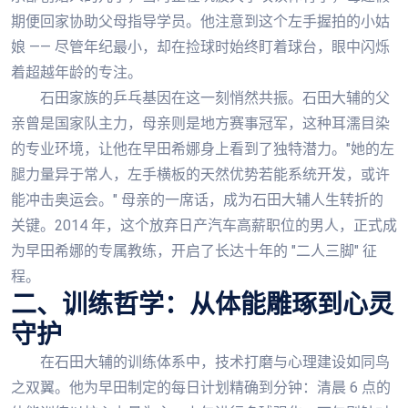
期便回家协助父母指导学员。他注意到这个左手握拍的小姑
娘 —— 尽管年纪最小，却在捡球时始终盯着球台，眼中闪烁
着超越年龄的专注。
石田家族的乒乓基因在这一刻悄然共振。石田大辅的父
亲曾是国家队主力，母亲则是地方赛事冠军，这种耳濡目染
的专业环境，让他在早田希娜身上看到了独特潜力。"她的左
腿力量异于常人，左手横板的天然优势若能系统开发，或许
能冲击奥运会。" 母亲的一席话，成为石田大辅人生转折的
关键。2014 年，这个放弃日产汽车高薪职位的男人，正式成
为早田希娜的专属教练，开启了长达十年的 "二人三脚" 征
程。
二、训练哲学：从体能雕琢到心灵
守护
在石田大辅的训练体系中，技术打磨与心理建设如同鸟
之双翼。他为早田制定的每日计划精确到分钟：清晨 6 点的