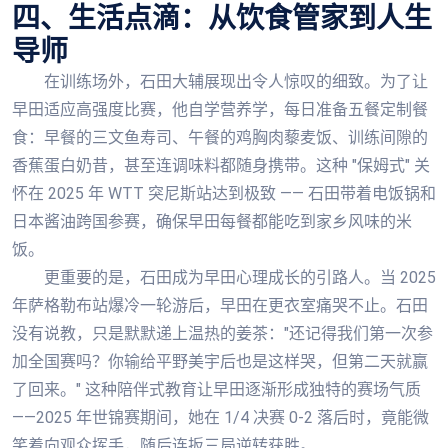
四、生活点滴：从饮食管家到人生
导师
在训练场外，石田大辅展现出令人惊叹的细致。为了让
早田适应高强度比赛，他自学营养学，每日准备五餐定制餐
食：早餐的三文鱼寿司、午餐的鸡胸肉藜麦饭、训练间隙的
香蕉蛋白奶昔，甚至连调味料都随身携带。这种 "保姆式" 关
怀在 2025 年 WTT 突尼斯站达到极致 —— 石田带着电饭锅和
日本酱油跨国参赛，确保早田每餐都能吃到家乡风味的米
饭。
更重要的是，石田成为早田心理成长的引路人。当 2025
年萨格勒布站爆冷一轮游后，早田在更衣室痛哭不止。石田
没有说教，只是默默递上温热的姜茶："还记得我们第一次参
加全国赛吗？你输给平野美宇后也是这样哭，但第二天就赢
了回来。" 这种陪伴式教育让早田逐渐形成独特的赛场气质
——2025 年世锦赛期间，她在 1/4 决赛 0-2 落后时，竟能微
笑着向观众挥手，随后连扳三局逆转获胜。