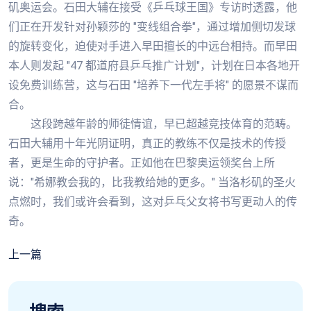
矶奥运会。石田大辅在接受《乒乓球王国》专访时透露，他
们正在开发针对孙颖莎的 "变线组合拳"，通过增加侧切发球
的旋转变化，迫使对手进入早田擅长的中远台相持。而早田
本人则发起 "47 都道府县乒乓推广计划"，计划在日本各地开
设免费训练营，这与石田 "培养下一代左手将" 的愿景不谋而
合。
这段跨越年龄的师徒情谊，早已超越竞技体育的范畴。
石田大辅用十年光阴证明，真正的教练不仅是技术的传授
者，更是生命的守护者。正如他在巴黎奥运领奖台上所
说："希娜教会我的，比我教给她的更多。" 当洛杉矶的圣火
点燃时，我们或许会看到，这对乒乓父女将书写更动人的传
奇。
上一篇