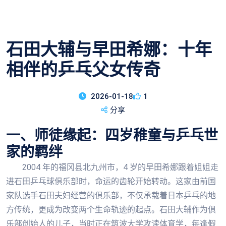
石田大辅与早田希娜：十年
相伴的乒乓父女传奇
2026-01-18
1
分享
一、师徒缘起：四岁稚童与乒乓世
家的羁绊
2004 年的福冈县北九州市，4 岁的早田希娜跟着姐姐走
进石田乒乓球俱乐部时，命运的齿轮开始转动。这家由前国
家队选手石田夫妇经营的俱乐部，不仅承载着日本乒乓的地
方传统，更成为改变两个生命轨迹的起点。石田大辅作为俱
乐部创始人的儿子，当时正在筑波大学攻读体育学，每逢假