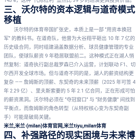
143%，这种 "代际红利" 显然比 39 岁的巡演更具投资价值。
三、沃尔特的资本逻辑与道奇模式
移植
沃尔特的体育帝国扩张史，本质上是一部 "用资本换冠
军" 的教科书。在道奇队，他曾为大谷翔平砸出 10 年 7 亿的
历史级合同，同时组建涵盖数据分析、球员健康管理的专业
团队，使球队薪资 9 年稳居联盟前二。这种模式正在湖人悄
然复制：道奇执行副总裁罗森已介入运营，计划联动 F1、切
尔西开发全球市场。但与道奇不同的是，湖人的薪资结构更
复杂 —— 詹姆斯的顶薪、东契奇的未来顶薪（2025 年可签 4
年 2.29 亿）、里夫斯索要的 5 年 2.1 亿合同，正在形成可怕
的薪资黑洞。沃尔特必须在 "夺冠窗口" 与 "财务健康" 间找到
平衡点，而詹姆斯的角色转型（从特权核心变为东契奇副
手）可能是破局关键。
米兰,米兰·(milan)体育官网,米兰tiyu,milan体育
四、补强路径的现实困境与未来博