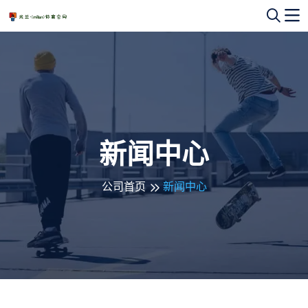
新闻中心
公司首页
新闻中心