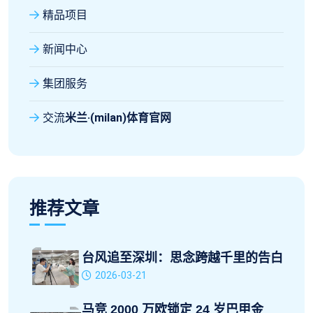
精品项目
新闻中心
集团服务
交流
米兰·(milan)体育官网
推荐文章
台风追至深圳：思念跨越千里的告白
2026-03-21
马竞 2000 万欧锁定 24 岁巴甲金