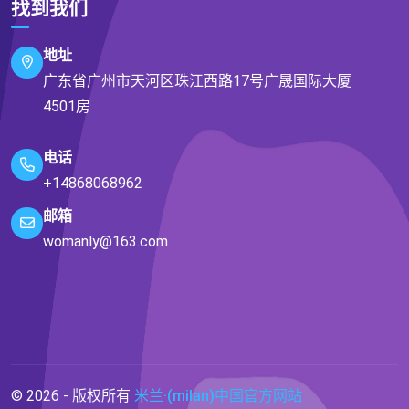
找到我们
地址
广东省广州市天河区珠江西路17号广晟国际大厦
4501房
电话
+14868068962
邮箱
womanly@163.com
© 2026 - 版权所有
米兰·(milan)中国官方网站