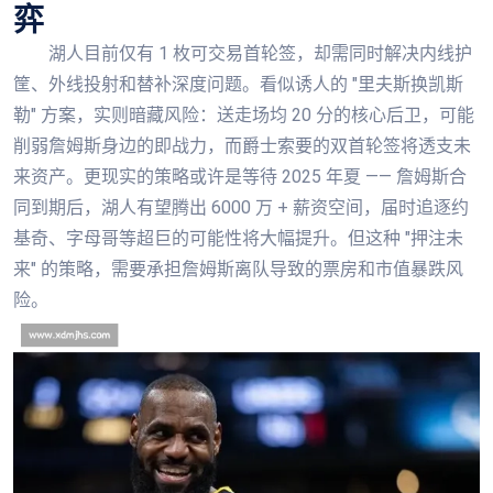
弈
湖人目前仅有 1 枚可交易首轮签，却需同时解决内线护
筐、外线投射和替补深度问题。看似诱人的 "里夫斯换凯斯
勒" 方案，实则暗藏风险：送走场均 20 分的核心后卫，可能
削弱詹姆斯身边的即战力，而爵士索要的双首轮签将透支未
来资产。更现实的策略或许是等待 2025 年夏 —— 詹姆斯合
同到期后，湖人有望腾出 6000 万 + 薪资空间，届时追逐约
基奇、字母哥等超巨的可能性将大幅提升。但这种 "押注未
来" 的策略，需要承担詹姆斯离队导致的票房和市值暴跌风
险。