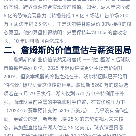
价签约、跨界资源整合实现资产增值。如今，湖人年营收破
6 亿的恐怖变现能力（转播分成 1.8 亿 + 场边广告单场 300
万 + 周边年销 2.5 亿），正是沃尔特甘愿溢价 30% 接盘的核
心原因。他的算盘打得精明：只要保持年均 10% 的营收增
长，10 年即可收回百亿成本。
二、詹姆斯的价值重估与薪资困局
詹姆斯的商业价值依然无可替代 —— 他加盟湖人后球队
市值每年暴涨 8 亿，2025 年退役巡演更让主场票价飙升
200%。但资本机器的冷酷之处在于，沃尔特团队已开始用
"性价比" 标尺丈量这位传奇巨星。詹姆斯 5260 万的球员选
项若在 6 月 29 日执行，湖人仅剩 570 万中产特例用于补
强，而球队目前急需的中锋和射手位置，在奢侈税压力下
（2024-25 赛季预计支付 5316 万美元），几乎没有操作空
间。更致命的是，新老板已将 25 岁的东契奇视为未来核
心，其加盟直接拉升湖人估值 25 亿美元，球衣销量暴涨