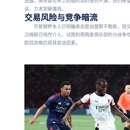
透露，俱乐部对米兰的临时加价感到不满，但仍希
谈，力求突破僵局。
交易风险与竞争暗流
尽管穆萨本人已明确表态愿加盟那不勒斯，但
汉姆联已悄然介入，试图利用两家俱乐部的分歧争
欧冠资格仍是其首选因素。