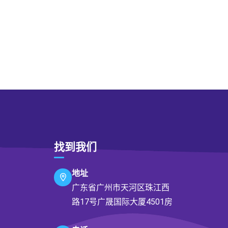
找到我们
地址
广东省广州市天河区珠江西
路17号广晟国际大厦4501房