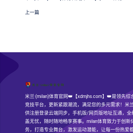
上一篇
米兰·(milan)体育官网👑【xdmjhs.com】👑是领先
竞技平台，更新紧跟潮流，满足您的多元需求！米兰t
供注册登录云端同步，手机版/网页版地址互通，全
盖无忧，随时随地畅享赛事。milan体育致力于创新
务，打造专业舞台，激发运动潜能，让每一份热爱