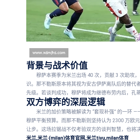
背景与战术价值
穆萨本赛季为米兰出场 40 次，贡献 3 次助攻
识。那不勒斯原本将其视为安古伊萨离队后的替代
先级。若谈判成功，穆萨将成为继德布劳内后，孔
双方博弈的深层逻辑
米兰的加价策略被解读为 “套现补强” 的一环
穆萨平衡预算。而那不勒斯则坚持认为 2300 万
让步。这场拉锯战不仅考验双方的谈判智慧，也将
米兰,米兰·(milan)体育官网,米兰tiyu,milan体育