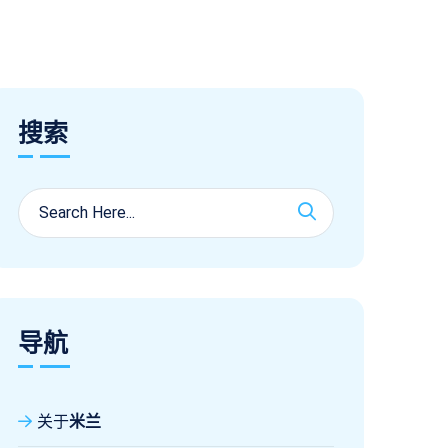
搜索
导航
关于
米兰