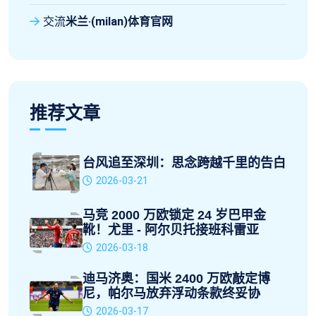
交流
米兰·(milan)体育官网
推荐文章
台风追至深圳：思念跨越千里的告白
2026-03-21
马竞 2000 万欧锁定 24 岁巴甲金
靴！尤里 - 阿尔贝托接班科雷亚
2026-03-18
迪马济奥：国米 2400 万欧敲定博
尼，帕尔马放弃浮动条款终妥协
2026-03-17