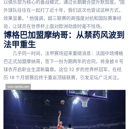
以俱乐部为核心的备战模式，通过长期磨合提升默契度。“国
外球队往往在一起打了近十年，我们这次也尝试这种方式，
效果显著。” 他强调，超三联赛的高强度对抗和国际赛事经
验，让球员在世界杯上面对欧洲劲旅时毫不怯场。
博格巴加盟摩纳哥：从禁药风波到
法甲重生
几乎同一时间，法甲赛场迎来重磅消息：法国中场博格
巴正式加盟摩纳哥，签下一份为期两年的合同，将身披 8 号
球衣开启职业生涯新篇章。这位 32 岁的世界杯冠军，在经
历 18 个月禁赛后终于重返顶级联赛，引发足坛广泛关注。