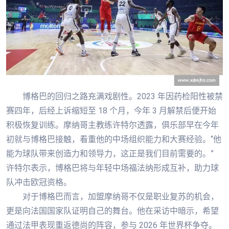
博格巴的回归之路充满戏剧性。2023 年因药检阳性被禁
赛四年，后经上诉缩短至 18 个月，今年 3 月解禁后便开始
积极恢复训练。摩纳哥主教练许特尔透露，俱乐部早在今年
初就与博格巴接触，看重他的中场组织能力和大赛经验。“他
能为球队带来创造力和领导力，这正是我们目前需要的。”
许特尔表示，博格巴将与年轻中场福法纳形成互补，助力球
队冲击欧冠资格。
对于博格巴而言，加盟摩纳哥不仅是职业复苏的机会，
更是向法国国家队证明自己的舞台。他在采访中暗示，希望
通过法甲表现重返德尚的阵容，参与 2026 年世界杯争夺。