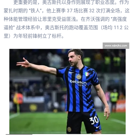
更重要的是，奥古斯托以身作则展现了职业态度。作为
蒙扎时期的 "铁人"，他上赛季 37 场比赛 32 次打满全场，这
种体能管理经验让恩里克受益匪浅。在齐沃强调的 "高强度
逼抢" 战术体系中，奥古斯托的跑动覆盖范围（场均 11.2 公
里）为年轻前锋树立了标杆。