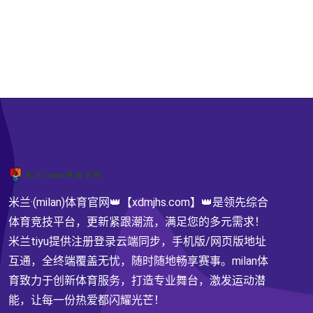
米兰·(milan)体育官网👑【xdmjhs.com】👑是领先综合
体育竞技平台，更新紧跟潮流，满足您的多元需求！
米兰tiyu提供注册登录云端同步，手机版/网页版地址
互通，全终端覆盖无忧，随时随地畅享赛事。milan体
育致力于创新体育服务，打造专业舞台，激发运动潜
能，让每一份热爱都闪耀光芒！