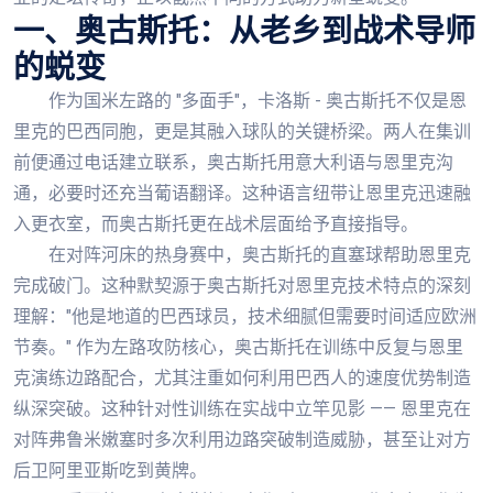
一、奥古斯托：从老乡到战术导师
的蜕变
作为国米左路的 "多面手"，卡洛斯 - 奥古斯托不仅是恩
里克的巴西同胞，更是其融入球队的关键桥梁。两人在集训
前便通过电话建立联系，奥古斯托用意大利语与恩里克沟
通，必要时还充当葡语翻译。这种语言纽带让恩里克迅速融
入更衣室，而奥古斯托更在战术层面给予直接指导。
在对阵河床的热身赛中，奥古斯托的直塞球帮助恩里克
完成破门。这种默契源于奥古斯托对恩里克技术特点的深刻
理解："他是地道的巴西球员，技术细腻但需要时间适应欧洲
节奏。" 作为左路攻防核心，奥古斯托在训练中反复与恩里
克演练边路配合，尤其注重如何利用巴西人的速度优势制造
纵深突破。这种针对性训练在实战中立竿见影 —— 恩里克在
对阵弗鲁米嫩塞时多次利用边路突破制造威胁，甚至让对方
后卫阿里亚斯吃到黄牌。