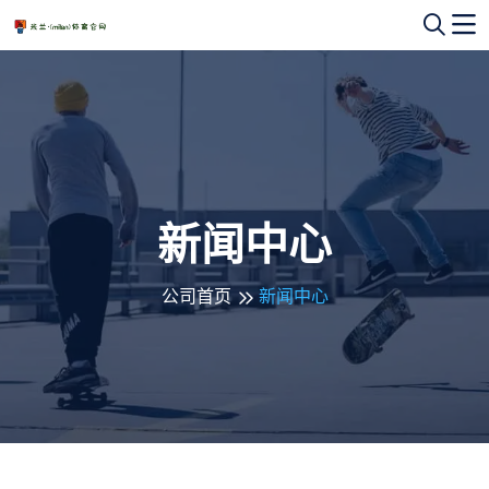
新闻中心
公司首页
新闻中心