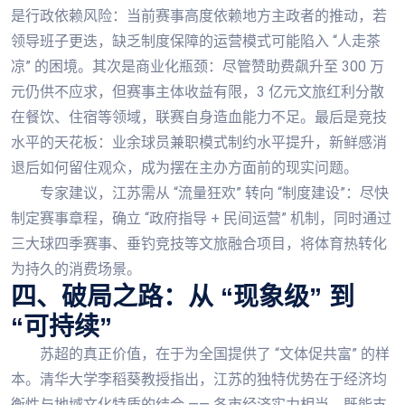
是行政依赖风险：当前赛事高度依赖地方主政者的推动，若
领导班子更迭，缺乏制度保障的运营模式可能陷入 “人走茶
凉” 的困境。其次是商业化瓶颈：尽管赞助费飙升至 300 万
元仍供不应求，但赛事主体收益有限，3 亿元文旅红利分散
在餐饮、住宿等领域，联赛自身造血能力不足。最后是竞技
水平的天花板：业余球员兼职模式制约水平提升，新鲜感消
退后如何留住观众，成为摆在主办方面前的现实问题。
专家建议，江苏需从 “流量狂欢” 转向 “制度建设”：尽快
制定赛事章程，确立 “政府指导 + 民间运营” 机制，同时通过
三大球四季赛事、垂钓竞技等文旅融合项目，将体育热转化
为持久的消费场景。
四、破局之路：从 “现象级” 到
“可持续”
苏超的真正价值，在于为全国提供了 “文体促共富” 的样
本。清华大学李稻葵教授指出，江苏的独特优势在于经济均
衡性与地域文化特质的结合 —— 各市经济实力相当，既能支