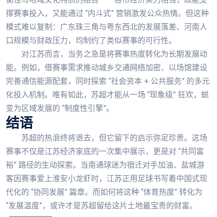
撑赛事投入，又能通过 “内斗式” 营销激发公众热情。但这种
模式难以复制：广东珠三角与粤东西北的发展落差、河南人
口规模与财政压力，均制约了类似赛事的可行性。
对江苏而言，当务之急是将赛事热度转化为长期发展动
能。例如，借赛事需求推动城乡交通网络加密、以场馆建设
完善通信能源配套，同时探索 “社会资本 + 公共服务” 的多元
化投入机制。唯有如此，苏超才能从一场 “现象级” 狂欢，蜕
变为区域发展的 “制度性引擎”。
结语
苏超的热浪终将退去，但它留下的启示弥足珍贵。这场
赛事不仅是江苏经济家底的一次集中展示，更是对 “共同富
裕” 路径的生动探索。当南通球迷为宿迁对手加油、盐城游
客因赛事爱上淮安小龙虾时，江苏正用足球书写着中国式现
代化的 “协同发展” 篇章。而如何将这种 “体育热度” 转化为
“发展温度”，或许才是苏超留给这片土地最宝贵的财富。