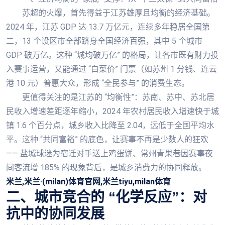
苏超的火爆，首先得益于江苏雄厚且均衡的经济基础。
2024 年，江苏 GDP 达 13.7 万亿元，连续多年稳居全国第
二，13 个设区市全部跻身全国经济百强，其中 5 个城市
GDP 破万亿。这种 “城均破万亿” 的格局，让各市既有财力投
入赛事运营，又能通过 “白菜价” 门票（如苏州 1 分钱、连云
港 10 元）普惠大众，形成 “全民参与” 的消费生态。
更值得关注的是江苏的 “均衡性”：苏南、苏中、苏北居
民收入增速差距逐年缩小，2024 年农村居民收入增速快于城
镇 1.6 个百分点，城乡收入比降至 2.04，远低于全国平均水
平。这种 “共同富裕” 的底色，让赛事不再是少数人的狂欢
—— 盐城球迷为宿迁对手送上鸡蛋饼、常州青果巷因赛事夜
间客流增 185% 的现象背后，是城乡消费力的协同释放。
米兰,米兰·(milan)体育官网,米兰tiyu,milan体育
二、城市竞合的 “化学反应”：对
抗中的协同发展