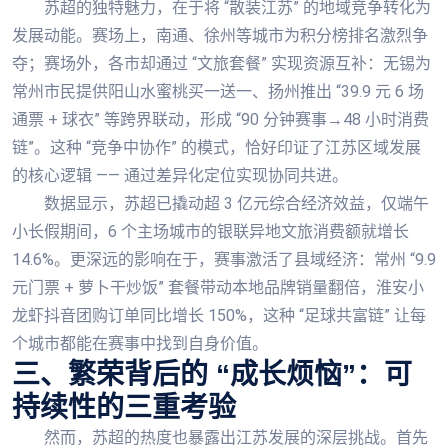
苏超的独特魅力，在于将 “散装江苏” 的地域竞争转化为
发展动能。赛场上，南通、徐州等城市为积分榜排名激烈争
夺；赛场外，各市却通过 “文旅套餐” 实现资源互补：无锡为
常州市民提供阳山水蜜桃买一送一、扬州推出 “39.9 元 6 场
通票 + 球衣” 等跨界联动，形成 “90 分钟赛事→48 小时消费
链”。这种 “竞争中协作” 的模式，恰好印证了江苏区域发展
的核心逻辑 —— 通过差异化定位实现协同共进。
数据显示，苏超已撬动超 3 亿元综合经济效益，仅端午
小长假期间，6 个主场城市的银联异地文旅消费额就增长
14.6%。更深远的影响在于，赛事激活了县域经济：常州 “9.9
元门票 + 萝卜干炒饭” 套餐带动本地品牌销量翻倍，淮安小
龙虾抖音团购订单同比增长 150%，这种 “足球共富链” 让每
个城市都能在赛事中找到自身价值。
三、繁荣背后的 “成长烦恼”：可
持续性的三重考验
然而，苏超的热度也暴露出江苏发展的深层挑战。首先