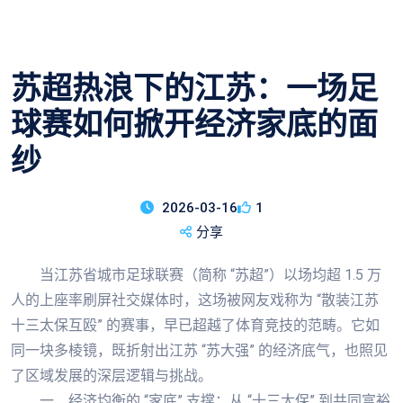
苏超热浪下的江苏：一场足
球赛如何掀开经济家底的面
纱
2026-03-16
1
分享
当江苏省城市足球联赛（简称 “苏超”）以场均超 1.5 万
人的上座率刷屏社交媒体时，这场被网友戏称为 “散装江苏
十三太保互殴” 的赛事，早已超越了体育竞技的范畴。它如
同一块多棱镜，既折射出江苏 “苏大强” 的经济底气，也照见
了区域发展的深层逻辑与挑战。
一、经济均衡的 “家底” 支撑：从 “十三太保” 到共同富裕